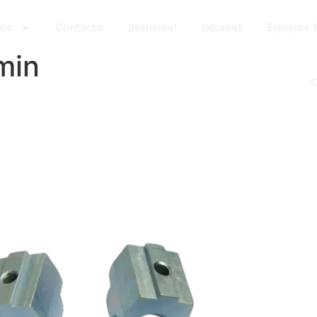
tos
Contacto
¡Noticias!
Intranet
Equipos 
min
C