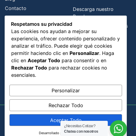
Contacto
Descarga nuestro
Brochure
Respetamos su privacidad
Libro de Reclamaciones
Las cookies nos ayudan a mejorar su
experiencia, ofrecer contenido personalizado y
Contáctanos
analizar el tráfico. Puede elegir qué cookies
permitir haciendo clic en
Personalizar
. Haga
Javier Prado 7335, Ate, Lima perú.
clic en
Aceptar Todo
para consentir o en
Rechazar Todo
para rechazar cookies no
info@incatech.pe
esenciales.
ventas@incatech.pe
+51 993 148 170
Personalizar
+51 993 668 778
Rechazar Todo
Copyright © 2025 GrafyLab
Aceptar Todo
¿Necesitas Cotizar?
Términos de Servicios
Política de Privacidad
Chatea con nosotros
Desarrollado por
Politica de Cookies