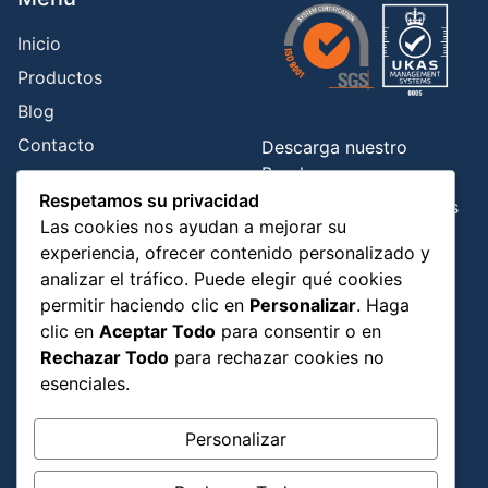
Inicio
Productos
Blog
Contacto
Descarga nuestro
Brochure
Respetamos su privacidad
Libro de Reclamaciones
Las cookies nos ayudan a mejorar su
experiencia, ofrecer contenido personalizado y
Contáctanos
analizar el tráfico. Puede elegir qué cookies
permitir haciendo clic en
Personalizar
. Haga
Javier Prado 7335, Ate, Lima perú.
clic en
Aceptar Todo
para consentir o en
Rechazar Todo
para rechazar cookies no
info@incatech.pe
esenciales.
ventas@incatech.pe
+51 993 148 170
Personalizar
+51 993 668 778